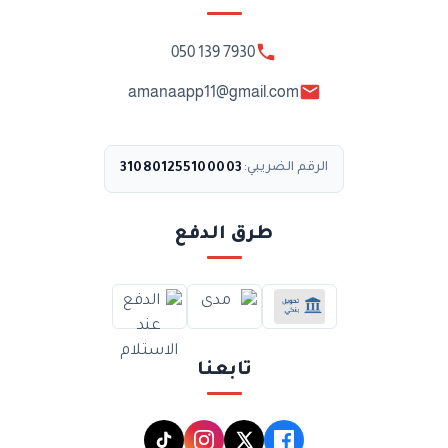
050 139 7930
amanaapp11@gmail.com
310801255100003
الرقم الضريبي:
طرق الدفع
تابعنا