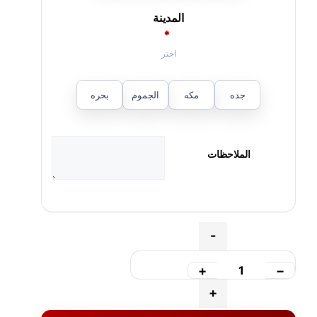
المدينة
*
جده
مكه
الجموم
بحره
الملاحظات
Quantity
-
+
−
+