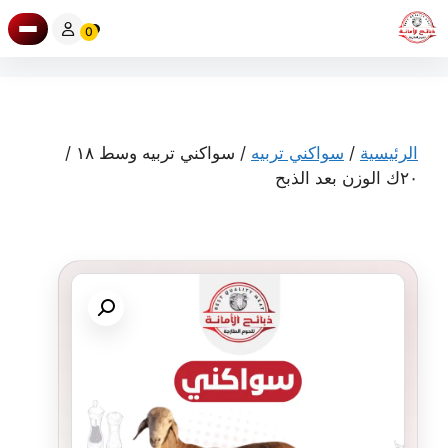
نتقل
0
لى
لمحتوى
الرئيسية
/
سواكني تربيه
/ سواكني تربيه وسط ١٨ /
٢٠ك الوزن بعد الذبح