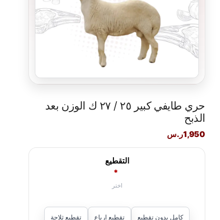
حري طايفي كبير ٢٥ / ٢٧ ك الوزن بعد
الذبح
1,950
ر.س
التقطيع
*
كامل بدون تقطيع
تقطيع ارباع
تقطيع ثلاجة