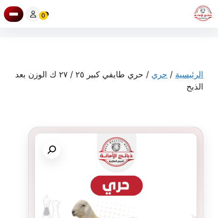
نتقل
0
لى
لمحتوى
الرئيسية
/
حري
/ حري طايفي كبير ٢٥ / ٢٧ ك الوزن بعد
الذبح