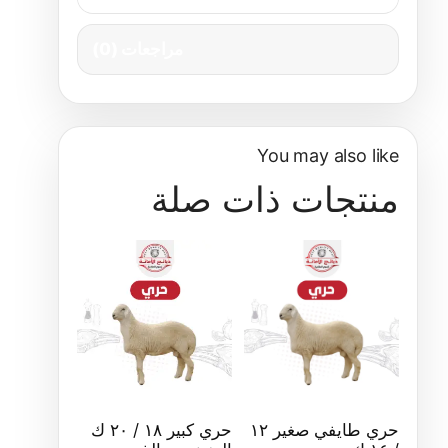
مراجعات (0)
You may also like
منتجات ذات صلة
حري طايفي صغير ١٢
حري كبير ١٨ / ٢٠ ك