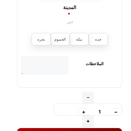
المدينة
*
جده
مكه
الجموم
بحره
الملاحظات
Quantity
-
+
−
+