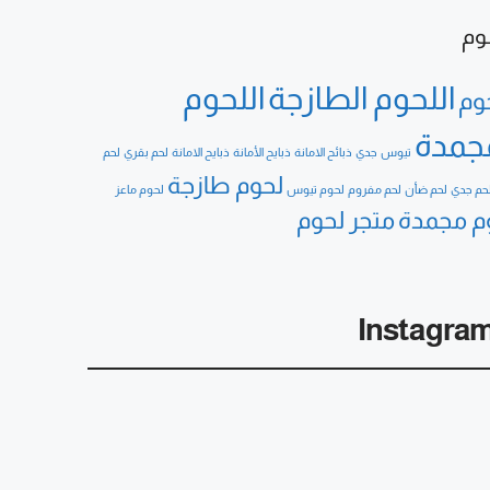
م
اللحوم الطازجة
اللحوم
حوم
جمدة
تيوس
جدي
ذبائح الامانة
ذبايح الأمانة
ذبايح الامانة
لحم بقري
لحم
لحوم طازجة
حم جدي
لحم ضأن
لحم مفروم
لحوم تيوس
لحوم ماعز
م مجمدة
متجر لحوم